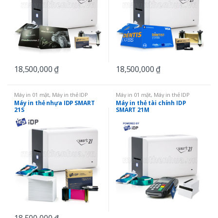
18,500,000
₫
18,500,000
₫
Máy in 01 mặt
,
Máy in thẻ IDP
Máy in 01 mặt
,
Máy in thẻ IDP
SMART
,
Máy in thẻ nhựa
,
SMART
SMART
,
Máy in thẻ nhựa
,
Máy in và
Máy in thẻ nhựa IDP SMART
Máy in thẻ tài chính IDP
21
mã hóa từ
,
SMART 21
21S
SMART 21M