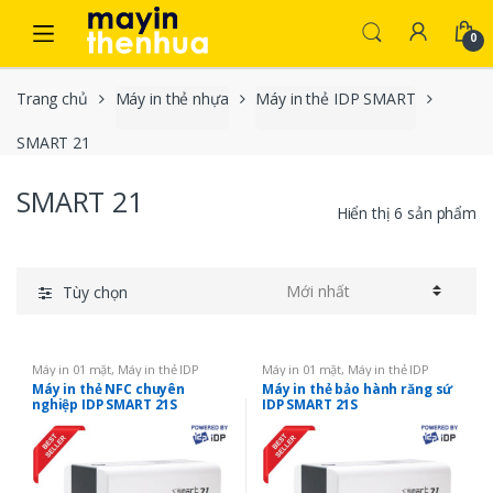
Skip to navigation
Skip to content
0
Trang chủ
Máy in thẻ nhựa
Máy in thẻ IDP SMART
SMART 21
SMART 21
Hiển thị 6 sản phẩm
Tùy chọn
Máy in 01 mặt
,
Máy in thẻ IDP
Máy in 01 mặt
,
Máy in thẻ IDP
SMART
,
Máy in thẻ nhựa
,
SMART
SMART
,
Máy in thẻ nhựa
,
SMART
Máy in thẻ NFC chuyên
Máy in thẻ bảo hành răng sứ
21
21
nghiệp IDP SMART 21S
IDP SMART 21S