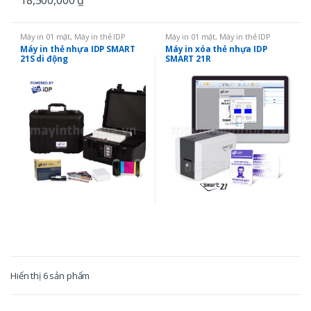
18,500,000
₫
Máy in 01 mặt
,
Máy in thẻ IDP
Máy in 01 mặt
,
Máy in thẻ IDP
SMART
,
Máy in thẻ nhựa
,
SMART
SMART
,
Máy in thẻ nhựa
,
Máy in
Máy in thẻ nhựa IDP SMART
Máy in xóa thẻ nhựa IDP
21
thẻ ReWrite
,
SMART 21
21S di động
SMART 21R
Hiển thị 6 sản phẩm