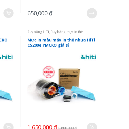
650,000
₫
Ruy băng HiTi
,
Ruy băng mực in thẻ
MCKO
Mực in màu máy in thẻ nhựa HiTi
CS200e YMCKO giá sỉ
1,650,000
₫
1,800,000
₫