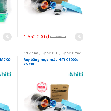
1,650,000
₫
1,800,000
₫
Khuyến mãi
,
Ruy băng HiTi
,
Ruy băng mực
in thẻ
 YMCKO
Ruy băng mực màu HiTi CS200e
YMCKO