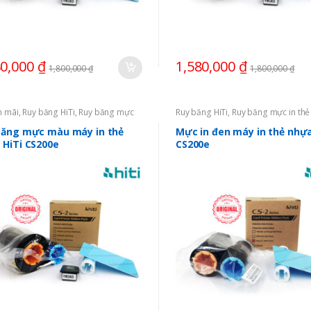
80,000
₫
1,580,000
₫
1,800,000
₫
1,800,000
₫
n mãi
,
Ruy băng HiTi
,
Ruy băng mực
Ruy băng HiTi
,
Ruy băng mực in thẻ
băng mực màu máy in thẻ
Mực in đen máy in thẻ nhựa
 HiTi CS200e
CS200e