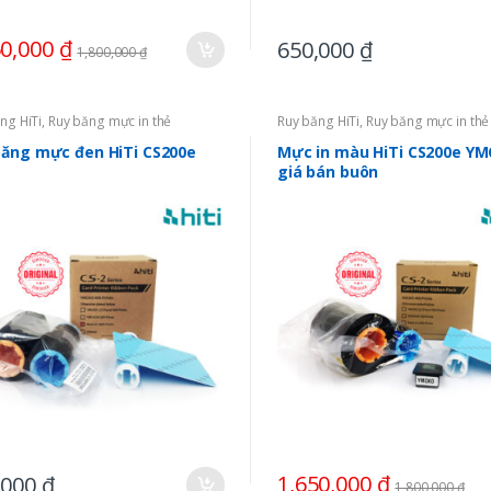
50,000
₫
650,000
₫
1,800,000
₫
ng HiTi
,
Ruy băng mực in thẻ
Ruy băng HiTi
,
Ruy băng mực in thẻ
băng mực đen HiTi CS200e
Mực in màu HiTi CS200e Y
giá bán buôn
1,650,000
₫
,000
₫
1,800,000
₫