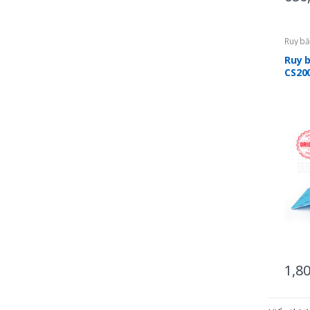
Ruy bă
Ruy 
CS20
1,8