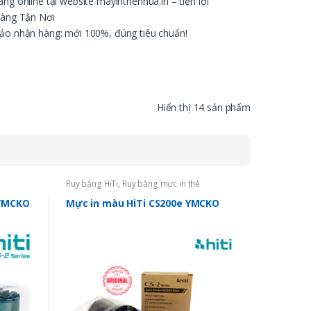
ng online tại website mayinthenhua.in – tiện lợi
àng Tận Nơi
o nhận hàng: mới 100%, đúng tiêu chuẩn!
Hiển thị 14 sản phẩm
Ruy băng HiTi
,
Ruy băng mực in thẻ
 YMCKO
Mực in màu HiTi CS200e YMCKO