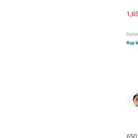
1,6
Ruy bă
Ruy 
650