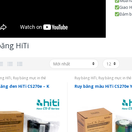
Mua hà
Giao H
Đảm bả
băng HiTi
ng HiTi
,
Ruy băng mực in thẻ
Ruy băng HiTi
,
Ruy băng mực in thẻ
ăng đen HiTi CS270e – K
Ruy băng màu HiTi CS270e