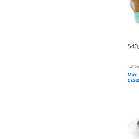
540
Ruy bă
Mực 
CS20