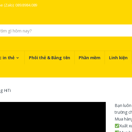
ne (Zalo): 089.8984.089
 in thẻ
Phôi thẻ & Bảng tên
Phần mềm
Linh kiện
g HiTi
Bạn luôn 
trường c
Mua hàng 
Xuất x