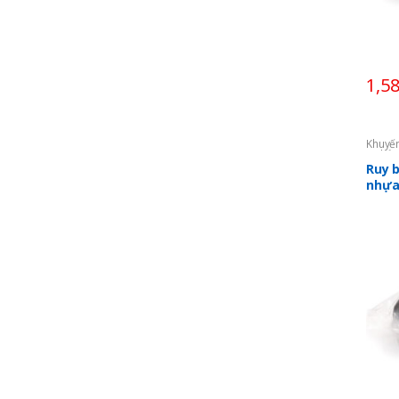
1,5
Khuyế
in thẻ
Ruy 
nhựa