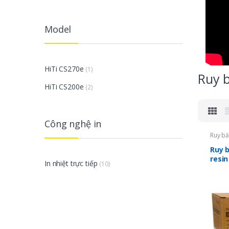
Model
HiTi CS270e
(1)
Ruy 
HiTi CS200e
(2)
Công nghệ in
Ruy bă
Ruy b
resin
In nhiệt trực tiếp
(10)