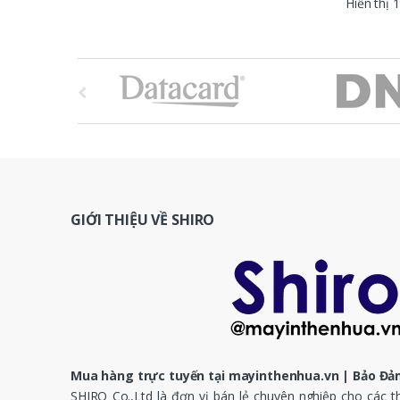
Hiển thị 
B
r
a
n
d
GIỚI THIỆU VỀ SHIRO
s
C
a
r
Mua hàng trực tuyến tại mayinthenhua.vn | Bảo Đảm
o
SHIRO Co.,Ltd là đơn vị bán lẻ chuyên nghiệp cho các 