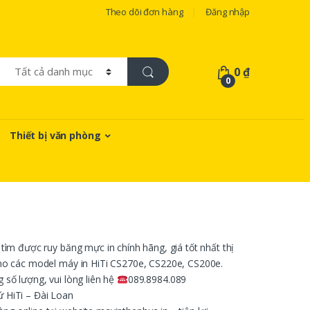
Theo dõi đơn hàng
Đăng nhập
0
₫
0
Thiết bị văn phòng
tìm được ruy băng mực in chính hãng, giá tốt nhất thị
ho các model máy in HiTi CS270e, CS220e, CS200e.
số lượng, vui lòng liên hệ
089.8984.089
ứ HiTi – Đài Loan