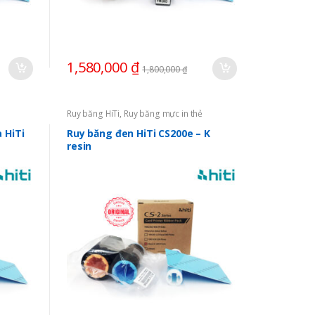
1,580,000
₫
1,800,000
₫
Ruy băng HiTi
,
Ruy băng mực in thẻ
 HiTi
Ruy băng đen HiTi CS200e – K
resin