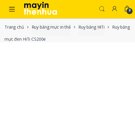
Skip to navigation
Skip to content
0
Trang chủ
Ruy băng mực in thẻ
Ruy băng HiTi
Ruy băng
mực đen HiTi CS200e