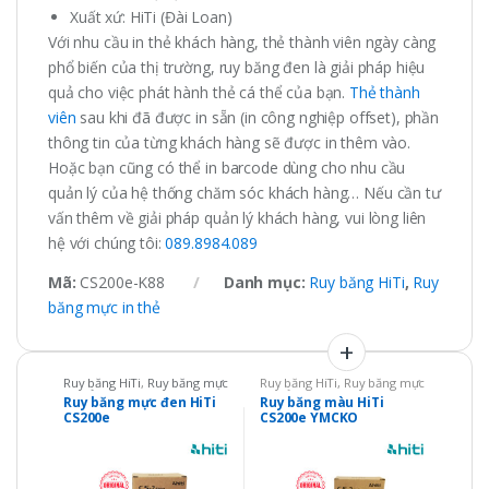
Xuất xứ: HiTi (Đài Loan)
Với nhu cầu in thẻ khách hàng, thẻ thành viên ngày càng
phổ biến của thị trường, ruy băng đen là giải pháp hiệu
quả cho việc phát hành thẻ cá thể của bạn.
Thẻ thành
viên
sau khi đã được in sẵn (in công nghiệp offset), phần
thông tin của từng khách hàng sẽ được in thêm vào.
Hoặc bạn cũng có thể in barcode dùng cho nhu cầu
quản lý của hệ thống chăm sóc khách hàng… Nếu cần tư
vấn thêm về giải pháp quản lý khách hàng, vui lòng liên
hệ với chúng tôi:
089.8984.089
Mã:
CS200e-K88
Danh mục:
Ruy băng HiTi
,
Ruy
băng mực in thẻ
Ruy băng HiTi
,
Ruy băng mực
Ruy băng HiTi
,
Ruy băng mực
in thẻ
in thẻ
Ruy băng mực đen HiTi
Ruy băng màu HiTi
CS200e
CS200e YMCKO