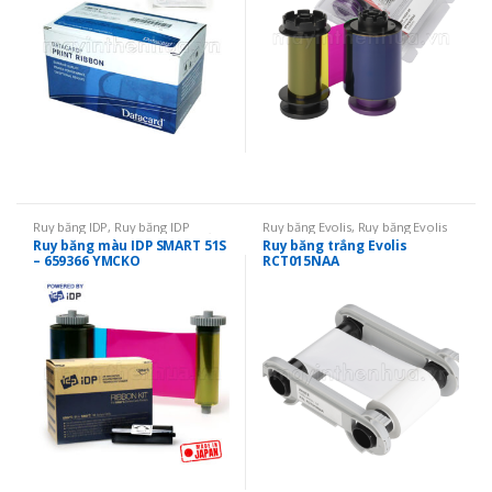
Ruy băng IDP
,
Ruy băng IDP
Ruy băng Evolis
,
Ruy băng Evolis
SMART 51
,
Ruy băng mực in thẻ
,
Primacy
,
Ruy băng mực in thẻ
,
Ruy băng màu IDP SMART 51S
Ruy băng trắng Evolis
Ruy băng màu YMCKO
Ruy băng đơn màu
– 659366 YMCKO
RCT015NAA