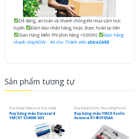
Dễ dàng, an toàn và nhanh chóng khi mua sắm trực
tuyến
Đảm bảo nhận hàng, hoặc được hoàn lại tiền
Giao Hàng Miễn Phí (đơn hàng >5.000K)
Giao hàng
nhanh shipNOW - 4H cho Thành viên
shiroCARE
Sản phẩm tương tự
Ruy băng Datacard
,
Ruy băng
Ruy băng Evolis
,
Ruy băng Evolis
Datacard SD260
,
Ruy băng mực in
Avansia
,
Ruy băng mực in thẻ
,
Ruy
Ruy băng màu Datacard
Ruy băng màu YMCK Evolis
thẻ
,
Ruy băng màu YMCKO
băng màu YMCKO
YMCKT 534000-003
Avansia RT4F010SAA