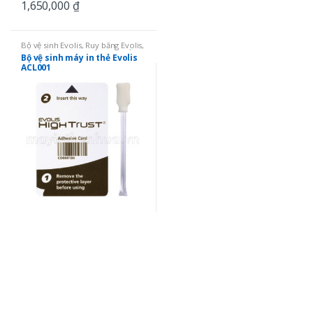
1,650,000
₫
Bộ vệ sinh Evolis
,
Ruy băng Evolis
,
Linh kiện
,
Ruy băng mực in thẻ
,
Bộ vệ sinh máy in thẻ Evolis
Bộ vệ sinh
ACL001