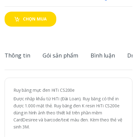
CHỌN MUA
Thông tin
Gói sản phẩm
Bình luận
Dri
Ruy băng mực đen HiTi CS200e
Được nhập khẩu từ HiTi (Đài Loan). Ruy băng có thể in
được 1.000 mặt thẻ. Ruy băng đen K resin HiTi CS200e
dùng in hình ảnh theo thiết kế trên phần mềm
CardDesiree và barcode/text màu đen. Kèm theo thẻ vệ
sinh 3M.