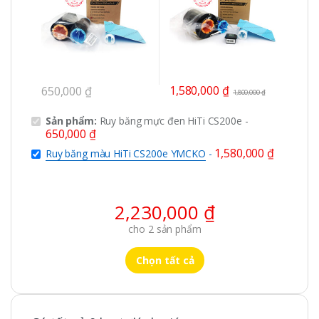
1,580,000
₫
650,000
₫
1,800,000
₫
Sản phẩm:
Ruy băng mực đen HiTi CS200e
-
650,000
₫
1,580,000
₫
Ruy băng màu HiTi CS200e YMCKO
-
2,230,000
₫
cho
2
sản phẩm
Chọn tất cả