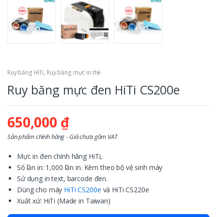
Ruy băng HiTi
,
Ruy băng mực in thẻ
Ruy băng mực đen HiTi CS200e
650,000
₫
Sản phẩm chính hãng - Giá chưa gồm VAT
Mực in đen chính hãng HiTi,
Số lần in: 1,000 lần in. Kèm theo bộ vệ sinh máy
Sử dụng in text, barcode đen.
Dùng cho máy
HiTi CS200e
và HiTi CS220e
Xuất xứ: HiTi (Made in Taiwan)