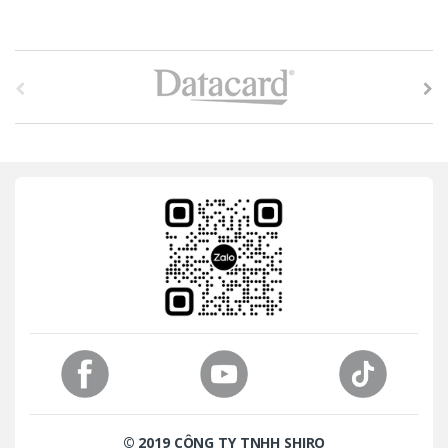
B
r
a
n
d
s
C
a
r
o
© 2019 CÔNG TY TNHH SHIRO