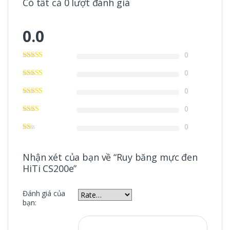
Có tất cả 0 lượt đánh giá
0.0
0
0
0
0
0
Nhận xét của bạn về “Ruy băng mực đen
HiTi CS200e”
Đánh giá của
bạn: