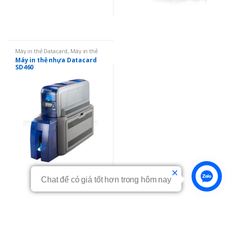
Máy in thẻ Datacard
,
Máy in thẻ
nhựa
,
Máy in 02 mặt
Máy in thẻ nhựa Datacard
SD460
Chat để có giá tốt hơn trong hôm nay
Liên hệ