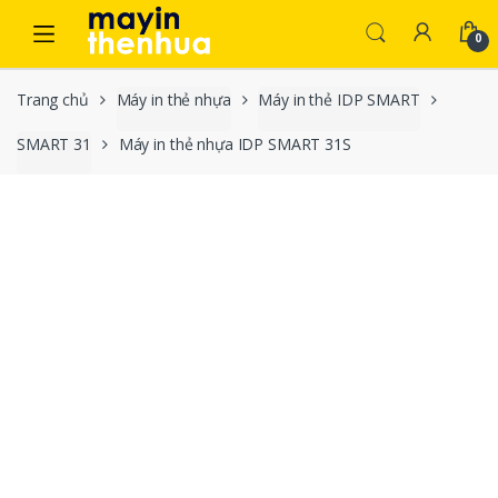
Skip to navigation
Skip to content
0
Trang chủ
Máy in thẻ nhựa
Máy in thẻ IDP SMART
SMART 31
Máy in thẻ nhựa IDP SMART 31S