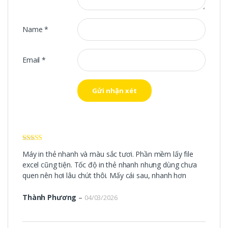
Name
*
Email
*
Được xếp
Máy in thẻ nhanh và màu sắc tươi. Phần mềm lấy file
hạng
5
5 sao
excel cũng tiện. Tốc độ in thẻ nhanh nhưng dùng chưa
quen nên hơi lâu chút thôi. Mấy cái sau, nhanh hơn
Thành Phương
–
04/03/2026