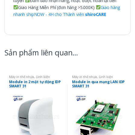
tuyến
Đảm bảo nhận hàng, hoặc được hoàn lại tiền
Giao Hàng Miễn Phí (đơn hàng >5.000K)
Giao hàng
nhanh shipNOW - 4H cho Thành viên
shiroCARE
Sản phẩm liên quan…
Máy in thẻ nhựa
,
Linh kiện
Máy in thẻ nhựa
,
Linh kiện
Module in 2 mặt tự động IDP
Module in qua mạng LAN IDP
SMART 31
SMART 31