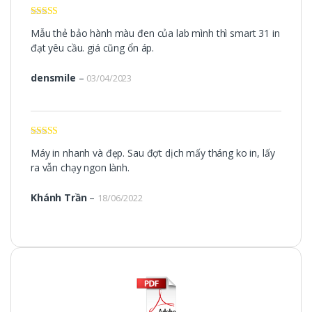
Được xếp
Mẫu thẻ bảo hành màu đen của lab mình thì smart 31 in
hạng
5
5 sao
đạt yêu cầu. giá cũng ổn áp.
densmile
–
03/04/2023
Được xếp
Máy in nhanh và đẹp. Sau đợt dịch mấy tháng ko in, lấy
hạng
5
5 sao
ra vẫn chạy ngon lành.
Khánh Trần
–
18/06/2022