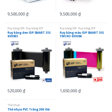
9,500,000
₫
9,500,000
₫
Ruy băng IDP
,
Ruy băng IDP
Ruy băng IDP
,
Ruy băng IDP
SMART 31
,
Ruy băng mực in thẻ
,
SMART 31
,
Ruy băng mực in thẻ
,
Ruy băng đen IDP SMART 31S
Ruy băng màu IDP SMART 31S
Ruy băng đơn màu
Ruy băng màu YMCKO
659383
YMCKO 659366
520,000
₫
1,650,000
₫
Thẻ nhựa
Thẻ nhựa PVC Trắng 200 thẻ