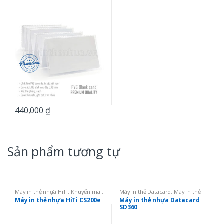
440,000
₫
Sản phẩm tương tự
Máy in thẻ nhựa HiTi
,
Khuyến mãi
,
Máy in thẻ Datacard
,
Máy in thẻ
Máy in thẻ nhựa
nhựa
,
Máy in 02 mặt
Máy in thẻ nhựa HiTi CS200e
Máy in thẻ nhựa Datacard
SD360