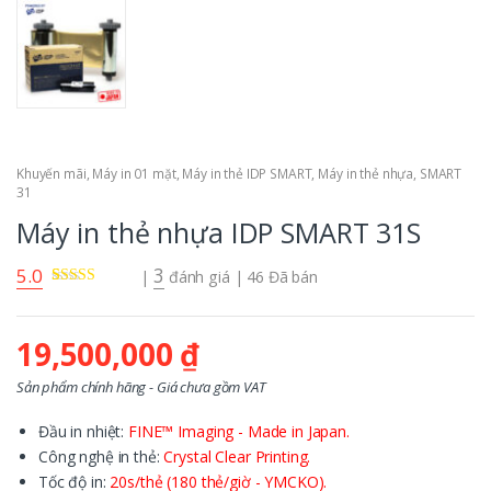
Khuyến mãi
,
Máy in 01 mặt
,
Máy in thẻ IDP SMART
,
Máy in thẻ nhựa
,
SMART
31
Máy in thẻ nhựa IDP SMART 31S
5.0
3
|
đánh giá
| 46 Đã bán
5.00
3
trên 5
dựa trên
đánh
giá
19,500,000
₫
Sản phẩm chính hãng - Giá chưa gồm VAT
Đầu in nhiệt:
FINE™ Imaging - Made in Japan.
Công nghệ in thẻ:
Crystal Clear Printing.
Tốc độ in:
20s/thẻ (180 thẻ/giờ - YMCKO).