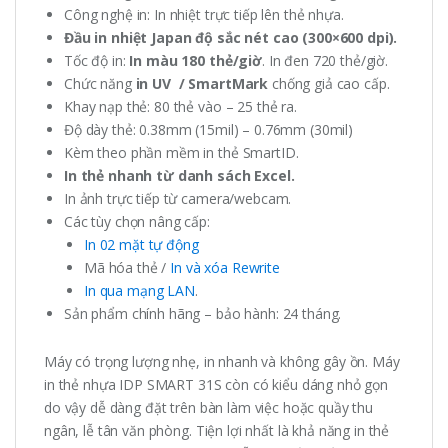
Công nghệ in: In nhiệt trực tiếp lên thẻ nhựa.
Đầu in nhiệt Japan độ sắc nét cao (300×600 dpi).
Tốc độ in:
In màu 180 thẻ/giờ
. In đen 720 thẻ/giờ.
Chức năng
in UV / SmartMark
chống giả cao cấp.
Khay nạp thẻ: 80 thẻ vào – 25 thẻ ra.
Độ dày thẻ: 0.38mm (15mil) – 0.76mm (30mil)
Kèm theo phần mềm in thẻ SmartID.
In thẻ nhanh từ danh sách Excel.
In ảnh trực tiếp từ camera/webcam.
Các tùy chọn nâng cấp:
In 02 mặt tự động
Mã hóa thẻ /
In và xóa Rewrite
In qua mạng LAN
.
Sản phẩm chính hãng – bảo hành: 24 tháng.
Máy có trọng lượng nhẹ, in nhanh và không gây ồn. Máy
in thẻ nhựa IDP SMART 31S còn có kiểu dáng nhỏ gọn
do vậy dễ dàng đặt trên bàn làm việc hoặc quầy thu
ngân, lễ tân văn phòng. Tiện lợi nhất là khả năng in thẻ