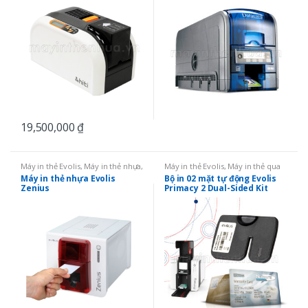
19,500,000
₫
Máy in thẻ Evolis
,
Máy in thẻ nhựa
,
Máy in thẻ Evolis
,
Máy in thẻ qua
Máy in 01 mặt
mạng LAN
,
Máy in thẻ nhựa
,
Linh
Máy in thẻ nhựa Evolis
Bộ in 02 mặt tự động Evolis
kiện
Zenius
Primacy 2 Dual-Sided Kit