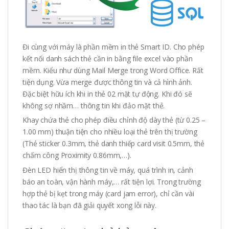
Đi cùng với máy là phần mềm in thẻ Smart ID. Cho phép
kết nối danh sách thẻ cần in bằng file excel vào phần
mềm. Kiểu như dùng Mail Merge trong Word Office. Rất
tiện dụng. Vừa merge được thông tin và cả hình ảnh.
Đặc biệt hữu ích khi in thẻ 02 mặt tự động. Khi đó sẽ
không sợ nhầm… thông tin khi đảo mặt thẻ.
Khay chứa thẻ cho phép điều chỉnh độ dày thẻ (từ 0.25 –
1.00 mm) thuận tiện cho nhiều loại thẻ trên thị trường
(Thẻ sticker 0.3mm, thẻ danh thiếp card visit 0.5mm, thẻ
chấm công Proximity 0.86mm,…).
Đèn LED hiển thị thông tin về máy, quá trình in, cảnh
báo an toàn, vận hành máy,… rất tiện lợi. Trong trường
hợp thẻ bị kẹt trong máy (card jam error), chỉ cần vài
thao tác là bạn đã giải quyết xong lỗi này.