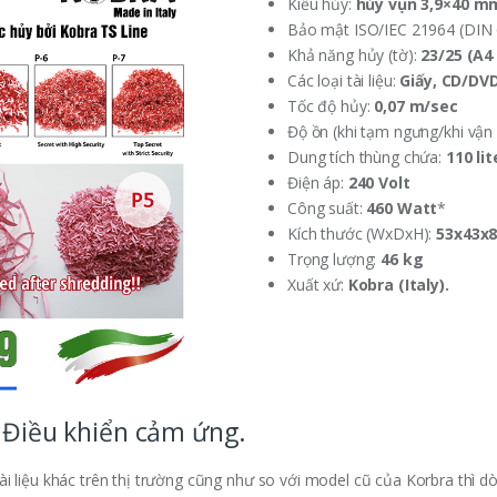
Kiểu hủy:
hủy vụn 3,9×40 m
Bảo mật ISO/IEC 21964 (DIN
Khả năng hủy (tờ):
23/25 (A4 
Các loại tài liệu:
Giấy, CD/DVD
Tốc độ hủy:
0,07 m/sec
Độ ồn (khi tạm ngưng/khi vận
Dung tích thùng chứa:
110 lit
Điện áp:
240 Volt
Công suất:
460 Watt
*
Kích thước (WxDxH):
53x43x
Trọng lượng:
46 kg
Xuất xứ:
Kobra (Italy).
– Điều khiển cảm ứng.
i liệu khác trên thị trường cũng như so với model cũ của Korbra thì d