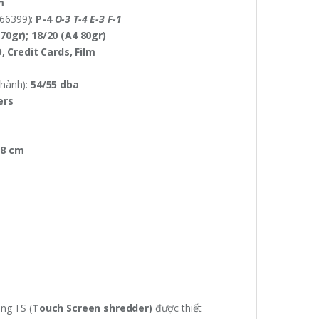
m
 66399):
P-4
O-3 T-4 E-3 F-1
70gr); 18/20 (A4 80gr)
, Credit Cards, Film
 hành):
54/55 dba
ers
88 cm
òng TS (
Touch Screen shredder)
được thiết