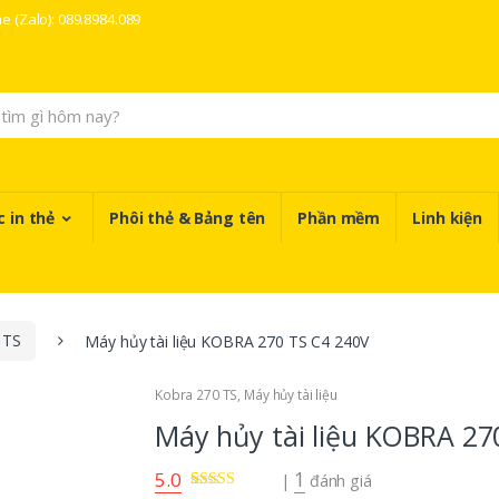
ne (Zalo): 089.8984.089
 in thẻ
Phôi thẻ & Bảng tên
Phần mềm
Linh kiện
 TS
Máy hủy tài liệu KOBRA 270 TS C4 240V
Kobra 270 TS
,
Máy hủy tài liệu
Máy hủy tài liệu KOBRA 27
5.0
1
|
đánh giá