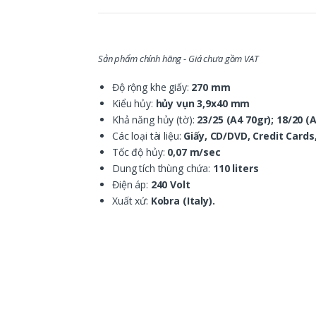
5.00
1
trên 5
dựa trên
đánh
giá
Sản phẩm chính hãng - Giá chưa gồm VAT
Độ rộng khe giấy:
270 mm
Kiểu hủy:
hủy vụn 3,9x40 mm
Khả năng hủy (tờ):
23/25 (A4 70gr); 18/20 (
Các loại tài liệu:
Giấy, CD/DVD, Credit Cards,
Tốc độ hủy:
0,07 m/sec
Dung tích thùng chứa:
110 liters
Điện áp:
240 Volt
Xuất xứ:
Kobra (Italy).