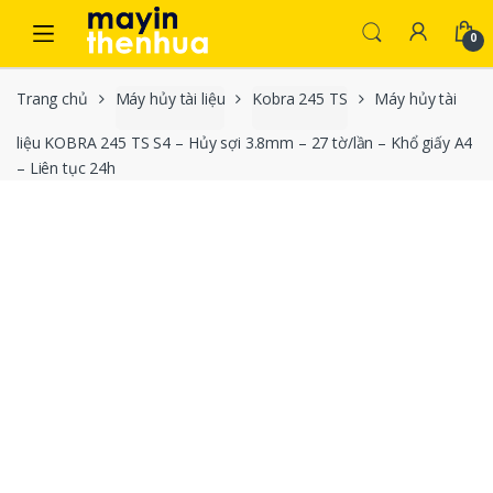
Skip to navigation
Skip to content
0
Trang chủ
Máy hủy tài liệu
Kobra 245 TS
Máy hủy tài
liệu KOBRA 245 TS S4 – Hủy sợi 3.8mm – 27 tờ/lần – Khổ giấy A4
– Liên tục 24h