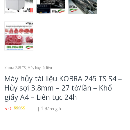
Kobra 245 TS
,
Máy hủy tài liệu
Máy hủy tài liệu KOBRA 245 TS S4 –
Hủy sợi 3.8mm – 27 tờ/lần – Khổ
giấy A4 – Liên tục 24h
5.0
1
|
đánh giá
5.00
1
trên 5
dựa trên
đánh
giá