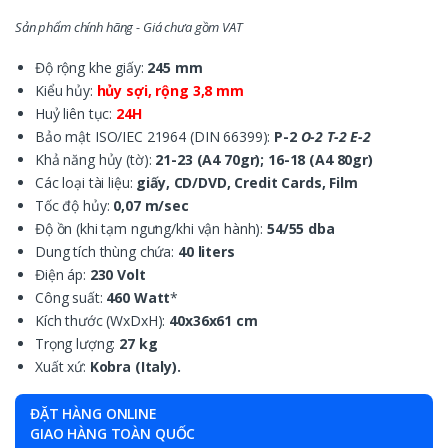
Sản phẩm chính hãng - Giá chưa gồm VAT
Độ rộng khe giấy:
245 mm
Kiểu hủy:
hủy sợi, rộng 3,8 mm
Huỷ liên tục:
24H
Bảo mật ISO/IEC 21964 (DIN 66399):
P-2
O-2 T-2 E-2
Khả năng hủy (tờ):
21-23 (A4 70gr); 16-18 (A4 80gr)
Các loại tài liệu:
giấy, CD/DVD, Credit Cards, Film
Tốc độ hủy:
0,07 m/sec
Độ ồn (khi tạm ngưng/khi vận hành):
54/55 dba
Dung tích thùng chứa:
40 liters
Điện áp:
230 Volt
Công suất:
460 Watt
*
Kích thước (WxDxH):
40x36x61 cm
Trọng lượng:
27 kg
Xuất xứ:
Kobra (Italy).
ĐẶT HÀNG ONLINE
GIAO HÀNG TOÀN QUỐC