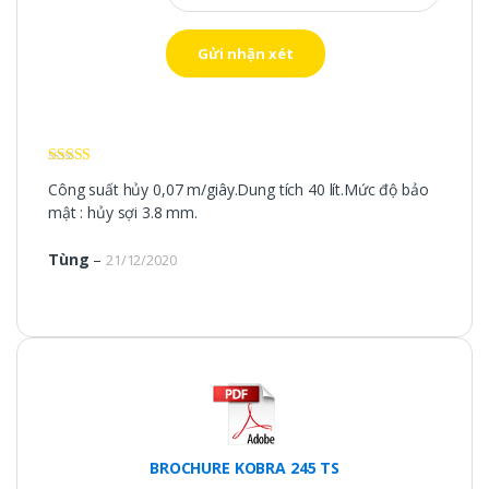
Được xếp
Công suất hủy 0,07 m/giây.Dung tích 40 lít.Mức độ bảo
hạng
5
5 sao
mật : hủy sợi 3.8 mm.
Tùng
–
21/12/2020
BROCHURE KOBRA 245 TS