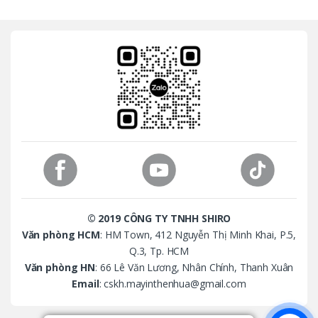
a
n
d
s
C
a
r
o
© 2019 CÔNG TY TNHH SHIRO
u
Văn phòng HCM
: HM Town, 412 Nguyễn Thị Minh Khai, P.5,
Q.3, Tp. HCM
s
Văn phòng HN
: 66 Lê Văn Lương, Nhân Chính, Thanh Xuân
Email
: cskh.mayinthenhua@gmail.com
e