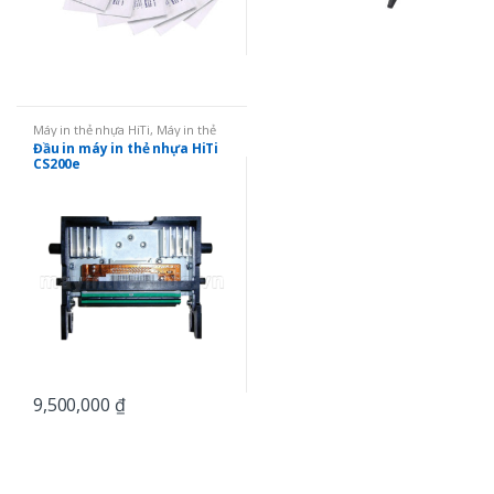
Máy in thẻ nhựa HiTi
,
Máy in thẻ
nhựa
,
Linh kiện
Đầu in máy in thẻ nhựa HiTi
CS200e
9,500,000
₫