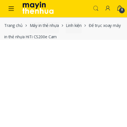
Skip to navigation
Skip to content
0
Trang chủ
Máy in thẻ nhựa
Linh kiện
Đế trục xoay máy
in thẻ nhựa HiTi CS200e Cam