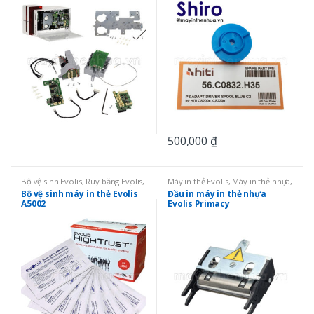
500,000
₫
Bộ vệ sinh Evolis
,
Ruy băng Evolis
,
Máy in thẻ Evolis
,
Máy in thẻ nhựa
,
Linh kiện
,
Ruy băng mực in thẻ
,
Linh kiện
Bộ vệ sinh máy in thẻ Evolis
Đầu in máy in thẻ nhựa
Bộ vệ sinh
A5002
Evolis Primacy