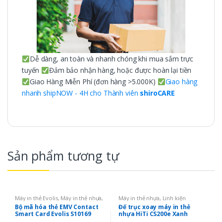
Dễ dàng, an toàn và nhanh chóng khi mua sắm trực
tuyến
Đảm bảo nhận hàng, hoặc được hoàn lại tiền
Giao Hàng Miễn Phí (đơn hàng >5.000K)
Giao hàng
nhanh shipNOW - 4H cho Thành viên
shiroCARE
Sản phẩm tương tự
Máy in thẻ Evolis
,
Máy in thẻ nhựa
,
Máy in thẻ nhựa
,
Linh kiện
Linh kiện
Bộ mã hóa thẻ EMV Contact
Đế trục xoay máy in thẻ
Smart Card Evolis S10169
nhựa HiTi CS200e Xanh