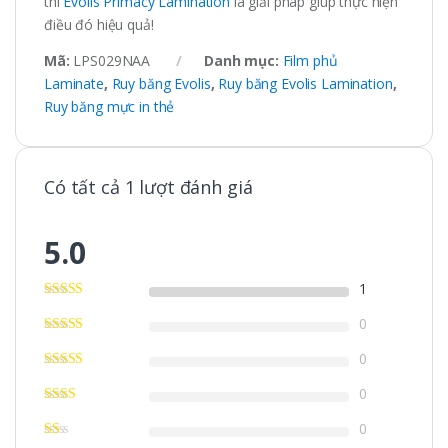
thì
Evolis Primacy Lamination
là giải pháp giúp thực hiện
điều đó hiệu quả!
Mã:
LPS029NAA
Danh mục:
Film phủ
Laminate
,
Ruy băng Evolis
,
Ruy băng Evolis Lamination
,
Ruy băng mực in thẻ
Có tất cả 1 lượt đánh giá
5.0
1
0
0
0
0