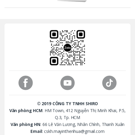
r
a
n
d
s
C
a
r
o
© 2019 CÔNG TY TNHH SHIRO
u
Văn phòng HCM
: HM Town, 412 Nguyễn Thị Minh Khai, P.5,
Q.3, Tp. HCM
s
Văn phòng HN
: 66 Lê Văn Lương, Nhân Chính, Thanh Xuân
Email
: cskh.mayinthenhua@gmail.com