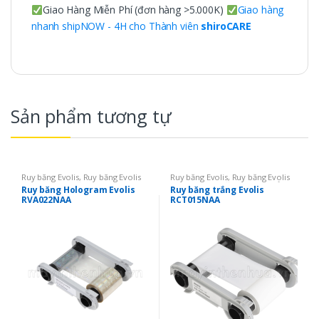
Giao Hàng Miễn Phí (đơn hàng >5.000K)
Giao hàng
nhanh shipNOW - 4H cho Thành viên
shiroCARE
Sản phẩm tương tự
Ruy băng Evolis
,
Ruy băng Evolis
Ruy băng Evolis
,
Ruy băng Evolis
Primacy
,
Ruy băng Evolis Zenius
,
Primacy
,
Ruy băng mực in thẻ
,
Ruy băng Hologram Evolis
Ruy băng trắng Evolis
Ruy băng mực in thẻ
,
Ruy băng
Ruy băng đơn màu
RVA022NAA
RCT015NAA
Hologram