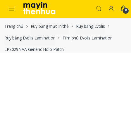
Skip to navigation
Skip to content
0
Trang chủ
Ruy băng mực in thẻ
Ruy băng Evolis
Ruy băng Evolis Lamination
Film phủ Evolis Lamination
LPS029NAA Generic Holo Patch