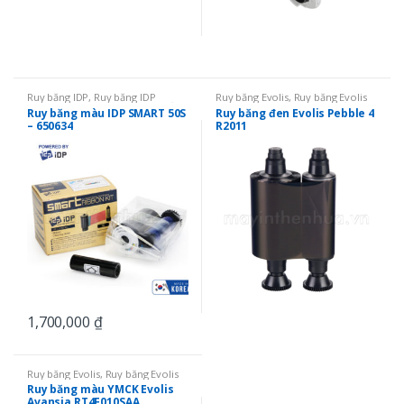
Ruy băng IDP
,
Ruy băng IDP
Ruy băng Evolis
,
Ruy băng Evolis
SMART 50
,
Ruy băng mực in thẻ
,
Zenius
,
Ruy băng mực in thẻ
,
Ruy
Ruy băng màu IDP SMART 50S
Ruy băng đen Evolis Pebble 4
Ruy băng màu YMCKO
băng đơn màu
– 650634
R2011
1,700,000
₫
Ruy băng Evolis
,
Ruy băng Evolis
Avansia
,
Ruy băng mực in thẻ
,
Ruy
Ruy băng màu YMCK Evolis
băng màu YMCKO
Avansia RT4F010SAA