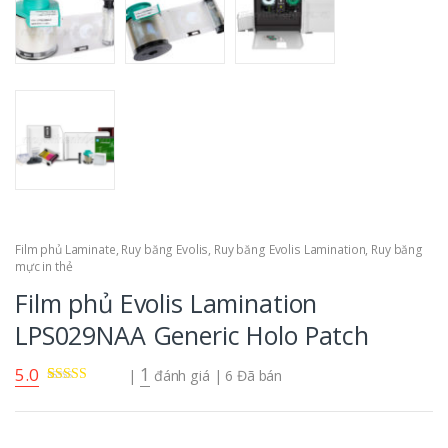
Film phủ Laminate
,
Ruy băng Evolis
,
Ruy băng Evolis Lamination
,
Ruy băng
mực in thẻ
Film phủ Evolis Lamination
LPS029NAA Generic Holo Patch
5.0
1
|
đánh giá
| 6 Đã bán
5.00
1
trên 5
dựa trên
đánh
giá