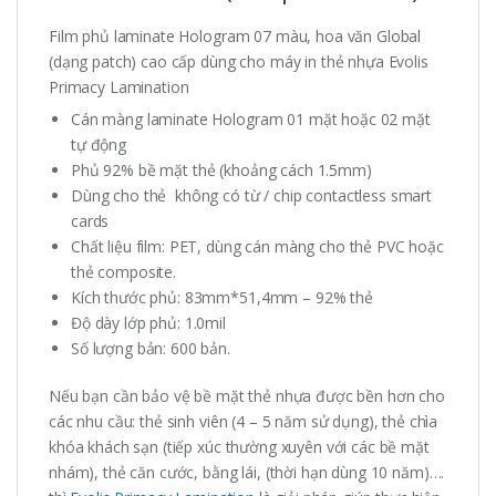
Film phủ laminate Hologram 07 màu, hoa văn Global
(dạng patch) cao cấp dùng cho máy in thẻ nhựa Evolis
Primacy Lamination
Cán màng laminate Hologram 01 mặt hoặc 02 mặt
tự động
Phủ 92% bề mặt thẻ (khoảng cách 1.5mm)
Dùng cho thẻ không có từ / chip contactless smart
cards
Chất liệu film: PET, dùng cán màng cho thẻ PVC hoặc
thẻ composite.
Kích thước phủ: 83mm*51,4mm – 92% thẻ
Độ dày lớp phủ: 1.0mil
Số lượng bản: 600 bản.
Nếu bạn cần bảo vệ bề mặt thẻ nhựa được bền hơn cho
các nhu cầu: thẻ sinh viên (4 – 5 năm sử dụng), thẻ chìa
khóa khách sạn (tiếp xúc thường xuyên với các bề mặt
nhám), thẻ căn cước, bằng lái, (thời hạn dùng 10 năm)….