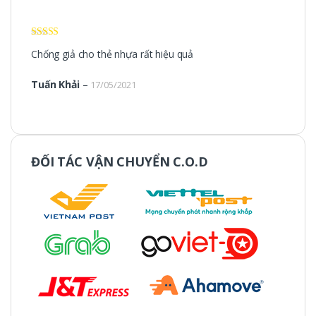
Được xếp
Chống giả cho thẻ nhựa rất hiệu quả
hạng
5
5 sao
Tuấn Khải
–
17/05/2021
ĐỐI TÁC VẬN CHUYỂN C.O.D