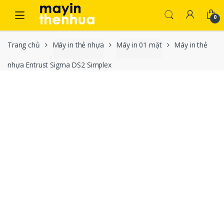
Skip to navigation
Skip to content
0
Trang chủ
Máy in thẻ nhựa
Máy in 01 mặt
Máy in thẻ
nhựa Entrust Sigma DS2 Simplex