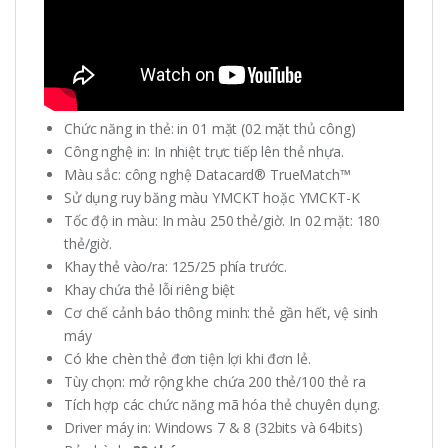
Chức năng in thẻ: in 01 mặt (02 mặt thủ công)
Công nghệ in: In nhiệt trực tiếp lên thẻ nhựa.
Màu sắc: công nghệ Datacard® TrueMatch™
Sử dụng ruy băng màu YMCKT hoặc YMCKT-K
Tốc độ in màu: In màu 250 thẻ/giờ. In 02 mặt: 180
thẻ/giờ.
Khay thẻ vào/ra: 125/25 phía trước.
Khay chứa thẻ lỗi riêng biệt
Cơ chế cảnh báo thông minh: thẻ gần hết, vệ sinh
máy
Có khe chèn thẻ đơn tiện lợi khi đơn lẻ.
Tùy chọn: mở rộng khe chứa 200 thẻ/100 thẻ ra
Tích hợp các chức năng mã hóa thẻ chuyên dụng.
Driver máy in: Windows 7 & 8 (32bits và 64bits)