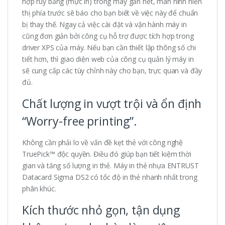
hợp ruy băng (mực in) trong máy gần hết, màn hình hiển
thị phía trước sẽ báo cho bạn biết về việc này để chuẩn
bị thay thế. Ngay cả việc cài đặt và vận hành máy in
cũng đơn giản bởi công cụ hỗ trợ được tích hợp trong
driver XPS của máy. Nếu bạn cần thiết lập thông số chi
tiết hơn, thì giao diện web của công cụ quản lý máy in
sẽ cung cấp các tùy chỉnh này cho bạn, trực quan và đầy
đủ.
Chất lượng in vượt trội và ổn định
“Worry-free printing”.
Không cần phải lo về vấn đề kẹt thẻ với công nghệ
TruePick™ độc quyền. Điều đó giúp bạn tiết kiệm thời
gian và tăng số lượng in thẻ. Máy in thẻ nhựa ENTRUST
Datacard Sigma DS2 có tốc độ in thẻ nhanh nhất trong
phân khúc.
Kích thước nhỏ gọn, tận dụng