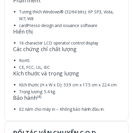
Phần mềm:
Tương thích Windows® (32/64 bits): XP SP3, Vista,
W7, W8
cardPresso design and issuance software
Hiển thị
16-character LCD operator control display
Các chứng chỉ chất lượng
RoHS
CE, FCC, UL, IEC
Kích thước và trọng lượng
Kích thước (H x W x D): 53.9 cm x 17.5 cm x 22.4 cm
Trọng lượng: 5.4 kg.
(4)
Bảo hành
02 năm cho máy in – Không bảo hành đầu in.
ĐỐI TÁC VẬN CHUYỂN C.O.D