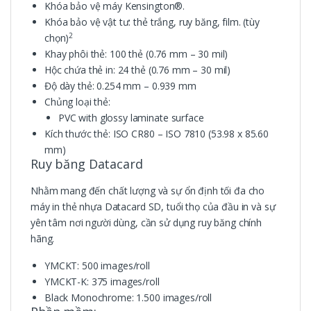
Khóa bảo vệ máy Kensington®.
Khóa bảo vệ vật tư: thẻ trắng, ruy băng, film. (tùy
2
chọn)
Khay phôi thẻ: 100 thẻ (0.76 mm – 30 mil)
Hộc chứa thẻ in: 24 thẻ (0.76 mm – 30 mil)
Độ dày thẻ: 0.254 mm – 0.939 mm
Chủng loại thẻ:
PVC with glossy laminate surface
Kích thước thẻ: ISO CR80 – ISO 7810 (53.98 x 85.60
mm)
Ruy băng Datacard
Nhằm mang đến chất lượng và sự ổn định tối đa cho
máy in thẻ nhựa Datacard SD, tuổi thọ của đầu in và sự
yên tâm nơi người dùng, cần sử dụng ruy băng chính
hãng.
YMCKT: 500 images/roll
YMCKT-K: 375 images/roll
Black Monochrome: 1.500 images/roll