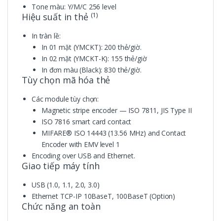
Tone màu: Y/M/C 256 level
(1)
Hiệu suất in thẻ
In tràn lề:
In 01 mặt (YMCKT): 200 thẻ/giờ.
In 02 mặt (YMCKT-K): 155 thẻ/giờ
In đơn màu (Black): 830 thẻ/giờ.
Tùy chọn mã hóa thẻ
Các module tùy chọn:
Magnetic stripe encoder — ISO 7811, JIS Type II
ISO 7816 smart card contact
MIFARE® ISO 14443 (13.56 MHz) and Contact
Encoder with EMV level 1
Encoding over USB and Ethernet.
Giao tiếp máy tính
USB (1.0, 1.1, 2.0, 3.0)
Ethernet TCP-IP 10BaseT, 100BaseT (Option)
Chức năng an toàn