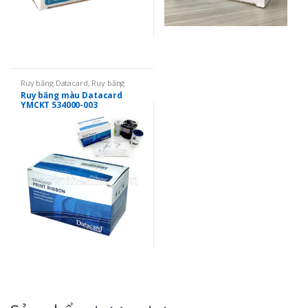
Ruy băng Datacard
,
Ruy băng
Datacard SD260
,
Ruy băng mực in
Ruy băng màu Datacard
thẻ
,
Ruy băng màu YMCKO
YMCKT 534000-003