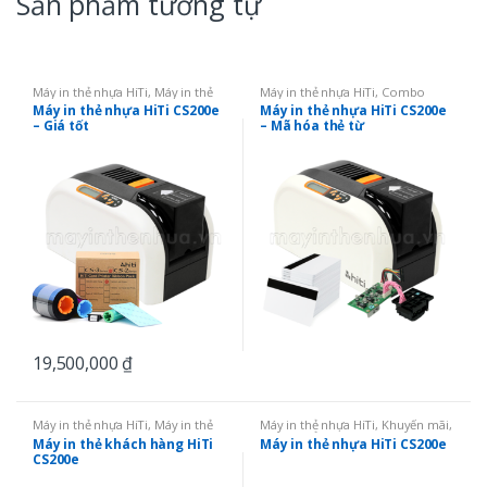
Sản phẩm tương tự
Máy in thẻ nhựa HiTi
,
Máy in thẻ
Máy in thẻ nhựa HiTi
,
Combo
nhựa
Simplex
,
Máy in thẻ nhựa
Máy in thẻ nhựa HiTi CS200e
Máy in thẻ nhựa HiTi CS200e
– Giá tốt
– Mã hóa thẻ từ
19,500,000
₫
Máy in thẻ nhựa HiTi
,
Máy in thẻ
Máy in thẻ nhựa HiTi
,
Khuyến mãi
,
nhựa
Máy in thẻ nhựa
Máy in thẻ khách hàng HiTi
Máy in thẻ nhựa HiTi CS200e
CS200e