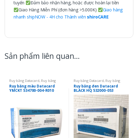
tuyến
Đảm bảo nhận hàng, hoặc được hoàn lại tiền
Giao Hàng Miễn Phí (đơn hàng >5.000K)
Giao hàng
nhanh shipNOW - 4H cho Thành viên
shiroCARE
Sản phẩm liên quan…
Ruy băng Datacard
,
Ruy băng
Ruy băng Datacard
,
Ruy băng
Datacard SD260
,
Ruy băng mực in
Datacard SD160
,
Ruy băng
Ruy băng màu Datacard
Ruy băng đen Datacard
thẻ
,
Ruy băng màu YMCKO
Datacard SD260
,
Ruy băng mực in
YMCKT 534700-004-R010
BLACK HQ 532000-053
thẻ
,
Ruy băng đơn màu