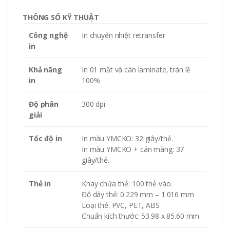
THÔNG SỐ KỸ THUẬT
Công nghệ
In chuyển nhiệt retransfer
in
Khả năng
In 01 mặt và cán laminate, tràn lề
in
100%
Độ phân
300 dpi.
giải
Tốc độ in
In màu YMCKO: 32 giây/thẻ.
In màu YMCKO + cán màng: 37
giây/thẻ.
Thẻ in
Khay chứa thẻ: 100 thẻ vào.
Độ dày thẻ: 0.229 mm – 1.016 mm
Loại thẻ: PVC, PET, ABS
Chuẩn kích thước: 53.98 x 85.60 mm