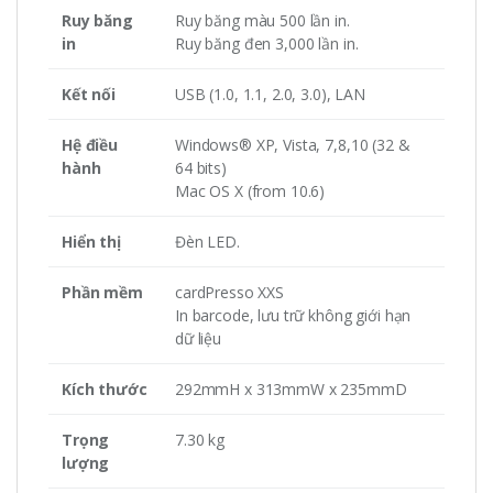
Ruy băng
Ruy băng màu 500 lần in.
in
Ruy băng đen 3,000 lần in.
Kết nối
USB (1.0, 1.1, 2.0, 3.0), LAN
Hệ điều
Windows® XP, Vista, 7,8,10 (32 &
hành
64 bits)
Mac OS X (from 10.6)
Hiển thị
Đèn LED.
Phần mềm
cardPresso XXS
In barcode, lưu trữ không giới hạn
dữ liệu
Kích thước
292mmH x 313mmW x 235mmD
Trọng
7.30 kg
lượng