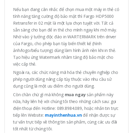
Nếu bạn đang cân nhắc để chọn mua một máy in thẻ có
tính năng tăng cường độ bảo mật thì Fargo HDP5000
Retransfer in 02 mặt là một lựa chọn tuyệt vời. Tất cả
sẵn sàng cho bạn để in thẻ cho mình ngay khi mở máy.
Nhờ vào ý tưởng độc đáo in WARTERMARK trên driver
của Fargo, cho phép bạn tùy biến thiết kế (hình
ảnh/logo/biểu tượng) dùng làm hình ảnh nền khi in thẻ.
Tạo hiệu ứng Watermark nhằm tăng độ bảo mật cho
việc cấp thẻ.
Ngoài ra, các chức năng mã hóa thẻ chuyên nghiệp cho
phép người dùng nâng cấp tùy thuộc vào nhu cầu sử
dụng cũng là một ưu điểm cho người dùng.
Còn chần chừ gì mà không
mua ngay
sản phẩm này
nữa, hãy liên hệ với chúng tôi theo những cách sau: gọi
điện thoại đến Hotline: 089.8984.089, hoặc nhắn tin trực
tiếp lên Website:
mayinthenhua.vn
để nhận được sự
tư vấn trực tiếp về thông tin sản phẩm, cùng các ưu đãi
tốt nhất từ chúng tôi.