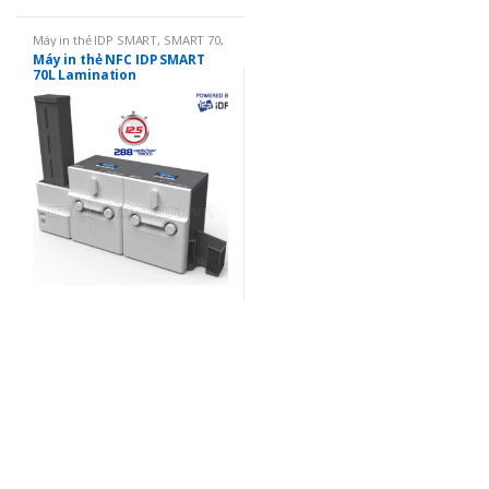
Máy in thẻ IDP SMART
,
SMART 70
,
Máy in thẻ nhựa
,
Máy in phủ
Máy in thẻ NFC IDP SMART
Laminate
70L Lamination