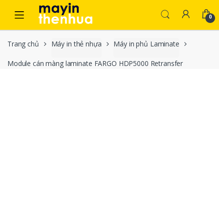
Skip to navigation
Skip to content
0
Trang chủ
Máy in thẻ nhựa
Máy in phủ Laminate
Module cán màng laminate FARGO HDP5000 Retransfer