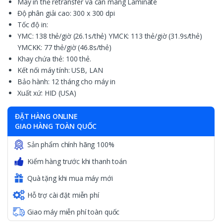
Máy in thẻ retransfer và cán màng Laminate
Độ phân giải cao: 300 x 300 dpi
Tốc độ in:
YMC: 138 thẻ/giờ (26.1s/thẻ) YMCK: 113 thẻ/giờ (31.9s/thẻ)
YMCKK: 77 thẻ/giờ (46.8s/thẻ)
Khay chứa thẻ: 100 thẻ.
Kết nối máy tính: USB, LAN
Bảo hành: 12 tháng cho máy in
Xuất xứ: HID (USA)
ĐẶT HÀNG ONLINE
GIAO HÀNG TOÀN QUỐC
Sản phẩm chính hãng 100%
Kiểm hàng trước khi thanh toán
Quà tặng khi mua máy mới
Hỗ trợ cài đặt miễn phí
Giao máy miễn phí toàn quốc