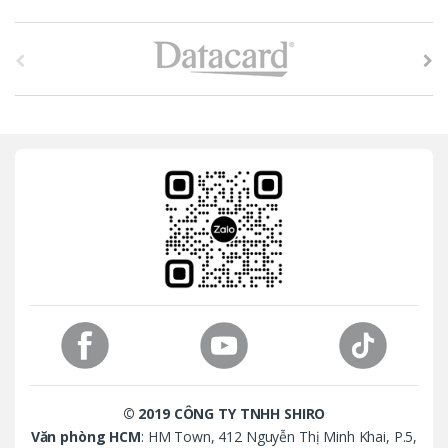
B
r
a
n
d
s
C
a
r
o
© 2019 CÔNG TY TNHH SHIRO
u
Văn phòng HCM
: HM Town, 412 Nguyễn Thị Minh Khai, P.5,