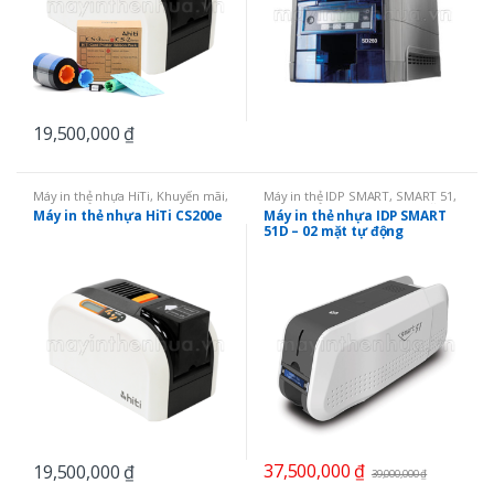
19,500,000
₫
Máy in thẻ nhựa HiTi
,
Khuyến mãi
,
Máy in thẻ IDP SMART
,
SMART 51
,
Máy in thẻ nhựa
Máy in thẻ nhựa
,
Máy in 02 mặt
Máy in thẻ nhựa HiTi CS200e
Máy in thẻ nhựa IDP SMART
51D – 02 mặt tự động
37,500,000
₫
19,500,000
₫
39,000,000
₫