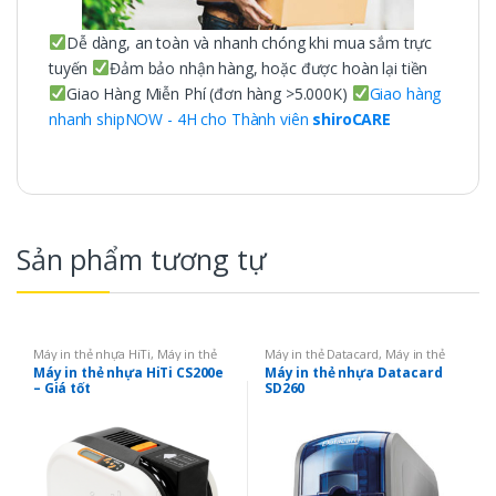
Dễ dàng, an toàn và nhanh chóng khi mua sắm trực
tuyến
Đảm bảo nhận hàng, hoặc được hoàn lại tiền
Giao Hàng Miễn Phí (đơn hàng >5.000K)
Giao hàng
nhanh shipNOW - 4H cho Thành viên
shiroCARE
Sản phẩm tương tự
Máy in thẻ nhựa HiTi
,
Máy in thẻ
Máy in thẻ Datacard
,
Máy in thẻ
nhựa
nhựa
,
Máy in 01 mặt
Máy in thẻ nhựa HiTi CS200e
Máy in thẻ nhựa Datacard
– Giá tốt
SD260