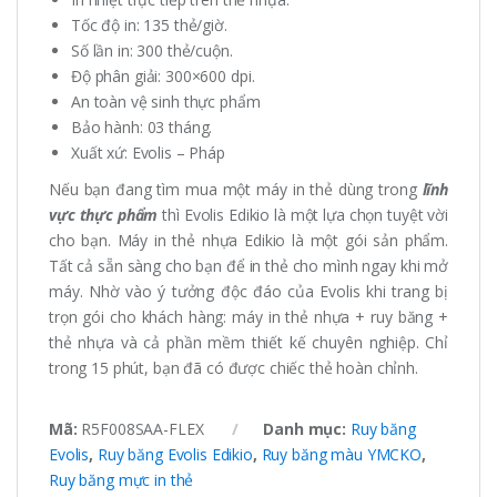
Tốc độ in: 135 thẻ/giờ.
Số lần in: 300 thẻ/cuộn.
Độ phân giải: 300×600 dpi.
An toàn vệ sinh thực phẩm
Bảo hành: 03 tháng.
Xuất xứ: Evolis – Pháp
Nếu bạn đang tìm mua một máy in thẻ dùng trong
lĩnh
vực thực phẩm
thì Evolis Edikio là một lựa chọn tuyệt vời
cho bạn. Máy in thẻ nhựa Edikio là một gói sản phẩm.
Tất cả sẵn sàng cho bạn để in thẻ cho mình ngay khi mở
máy. Nhờ vào ý tưởng độc đáo của Evolis khi trang bị
trọn gói cho khách hàng: máy in thẻ nhựa + ruy băng +
thẻ nhựa và cả phần mềm thiết kế chuyên nghiệp. Chỉ
trong 15 phút, bạn đã có được chiếc thẻ hoàn chỉnh.
Mã:
R5F008SAA-FLEX
Danh mục:
Ruy băng
Evolis
,
Ruy băng Evolis Edikio
,
Ruy băng màu YMCKO
,
Ruy băng mực in thẻ