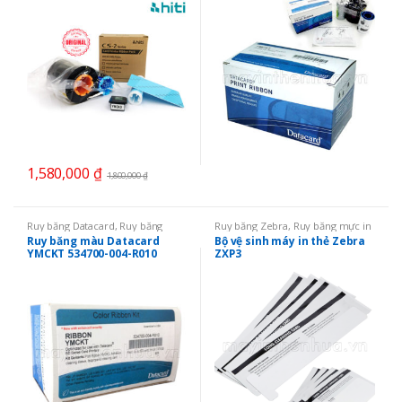
1,580,000
₫
1,800,000
₫
Ruy băng Datacard
,
Ruy băng
Ruy băng Zebra
,
Ruy băng mực in
Datacard SD260
,
Ruy băng mực in
thẻ
,
Bộ vệ sinh
Ruy băng màu Datacard
Bộ vệ sinh máy in thẻ Zebra
thẻ
,
Ruy băng màu YMCKO
YMCKT 534700-004-R010
ZXP3