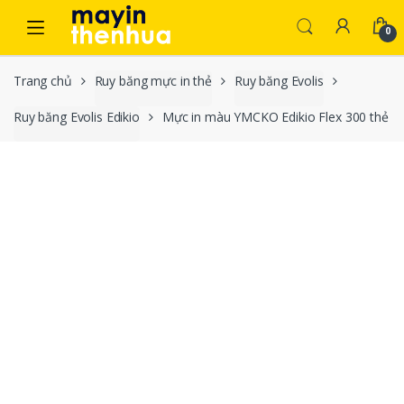
Skip to navigation
Skip to content
0
Trang chủ
Ruy băng mực in thẻ
Ruy băng Evolis
Ruy băng Evolis Edikio
Mực in màu YMCKO Edikio Flex 300 thẻ