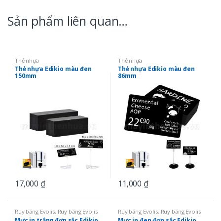
Sản phẩm liên quan…
Thẻ nhựa
Thẻ nhựa
Thẻ nhựa Edikio màu đen
Thẻ nhựa Edikio màu đen
150mm
86mm
17,000
₫
11,000
₫
Ruy băng Evolis
,
Ruy băng Evolis
Ruy băng Evolis
,
Ruy băng Evolis
Edikio
,
Ruy băng mực in thẻ
,
Ruy
Edikio
,
Ruy băng mực in thẻ
,
Ruy
Mực in trắng đơn sắc Edikio
Mực in đen đơn sắc Edikio