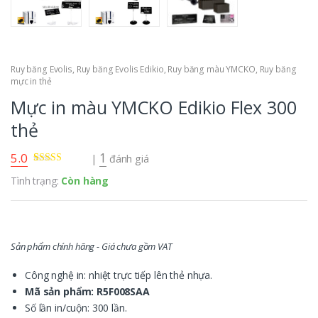
Ruy băng Evolis
,
Ruy băng Evolis Edikio
,
Ruy băng màu YMCKO
,
Ruy băng
mực in thẻ
Mực in màu YMCKO Edikio Flex 300
thẻ
5.0
1
|
đánh giá
5.00
1
trên 5
Tình trạng:
Còn hàng
dựa trên
đánh
giá
Sản phẩm chính hãng - Giá chưa gồm VAT
Công nghệ in: nhiệt trực tiếp lên thẻ nhựa.
Mã sản phẩm: R5F008SAA
Số lần in/cuộn: 300 lần.