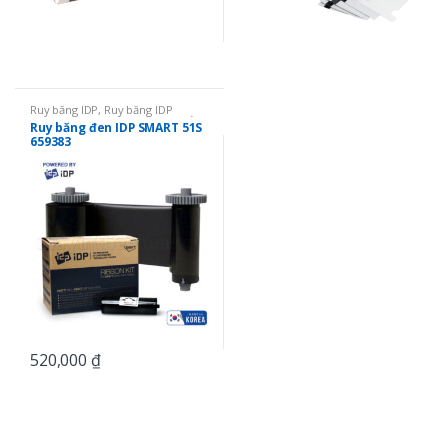
Ruy băng IDP
,
Ruy băng IDP
SMART 51
,
Ruy băng mực in thẻ
,
Ruy băng đen IDP SMART 51S
Ruy băng đơn màu
659383
520,000
₫