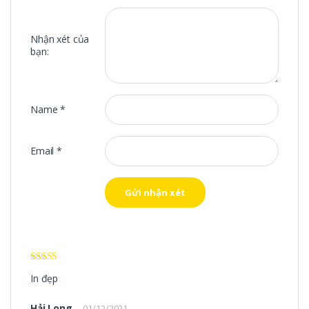
Nhận xét của
bạn:
Name
*
Email
*
Được xếp
In đẹp
hạng
5
5 sao
Hải Long
–
01/12/2021