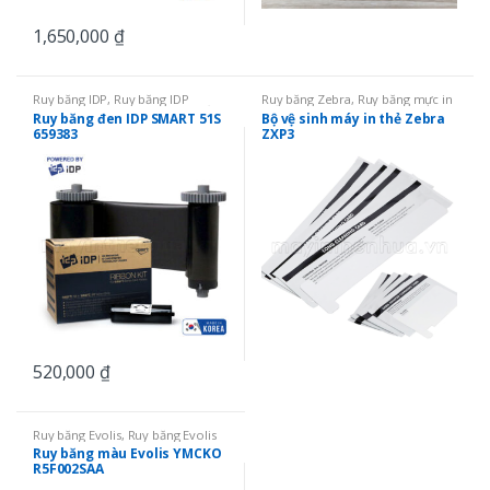
1,650,000
₫
Ruy băng IDP
,
Ruy băng IDP
Ruy băng Zebra
,
Ruy băng mực in
SMART 51
,
Ruy băng mực in thẻ
,
thẻ
,
Bộ vệ sinh
Ruy băng đen IDP SMART 51S
Bộ vệ sinh máy in thẻ Zebra
Ruy băng đơn màu
659383
ZXP3
520,000
₫
Ruy băng Evolis
,
Ruy băng Evolis
Primacy
,
Ruy băng Evolis Zenius
,
Ruy băng màu Evolis YMCKO
Ruy băng mực in thẻ
,
Ruy băng
R5F002SAA
màu YMCKO