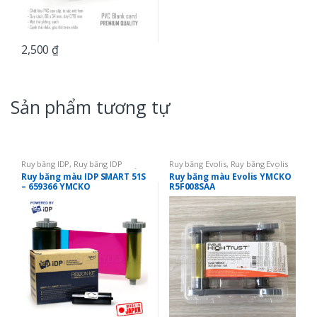
2,500
₫
Sản phẩm tương tự
Ruy băng IDP
,
Ruy băng IDP
Ruy băng Evolis
,
Ruy băng Evolis
SMART 51
,
Ruy băng mực in thẻ
,
Primacy
,
Ruy băng mực in thẻ
,
Ruy băng màu IDP SMART 51S
Ruy băng màu Evolis YMCKO
Ruy băng màu YMCKO
Ruy băng màu YMCKO
– 659366 YMCKO
R5F008SAA