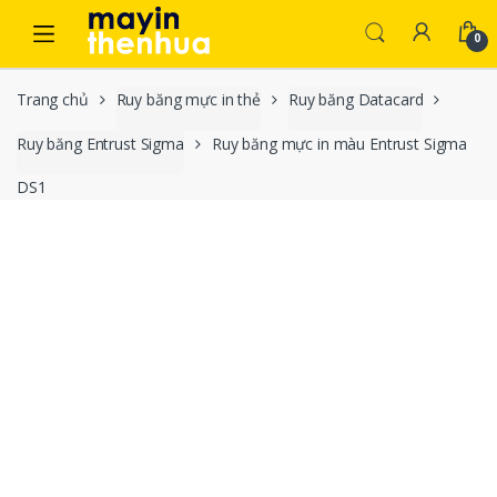
Skip to navigation
Skip to content
0
Trang chủ
Ruy băng mực in thẻ
Ruy băng Datacard
Ruy băng Entrust Sigma
Ruy băng mực in màu Entrust Sigma
DS1