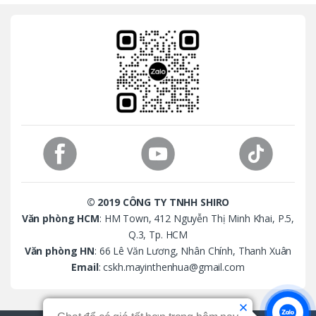
n
d
s
C
a
r
o
© 2019 CÔNG TY TNHH SHIRO
u
Văn phòng HCM
: HM Town, 412 Nguyễn Thị Minh Khai, P.5,
Q.3, Tp. HCM
s
Văn phòng HN
: 66 Lê Văn Lương, Nhân Chính, Thanh Xuân
Email
: cskh.mayinthenhua@gmail.com
e
l