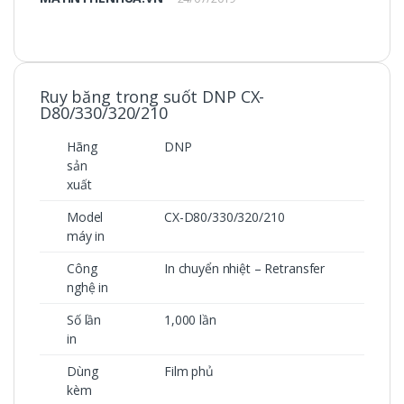
Ruy băng trong suốt DNP CX-
D80/330/320/210
Hãng
DNP
sản
xuất
Model
CX-D80/330/320/210
máy in
Công
In chuyển nhiệt – Retransfer
nghệ in
Số lần
1,000 lần
in
Dùng
Film phủ
kèm