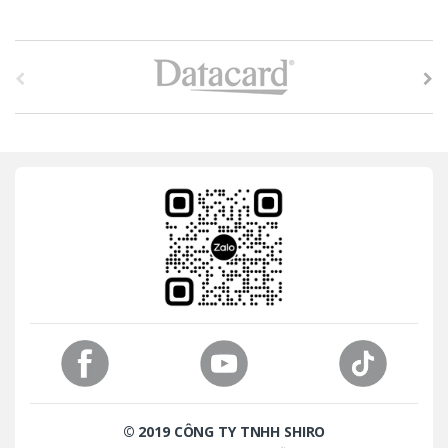
B
r
a
n
d
s
C
a
r
o
© 2019 CÔNG TY TNHH SHIRO