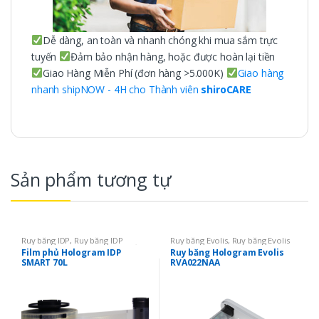
Dễ dàng, an toàn và nhanh chóng khi mua sắm trực
tuyến
Đảm bảo nhận hàng, hoặc được hoàn lại tiền
Giao Hàng Miễn Phí (đơn hàng >5.000K)
Giao hàng
nhanh shipNOW - 4H cho Thành viên
shiroCARE
Sản phẩm tương tự
Ruy băng IDP
,
Ruy băng IDP
Ruy băng Evolis
,
Ruy băng Evolis
SMART 50
,
Ruy băng mực in thẻ
,
Primacy
,
Ruy băng Evolis Zenius
,
Film phủ Hologram IDP
Ruy băng Hologram Evolis
Film phủ Laminate
Ruy băng mực in thẻ
,
Ruy băng
SMART 70L
RVA022NAA
Hologram