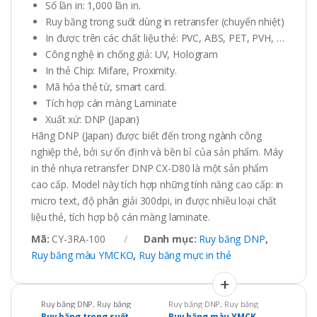
Số lần in: 1,000 lần in.
Ruy băng trong suốt dùng in retransfer (chuyển nhiệt)
In được trên các chất liệu thẻ: PVC, ABS, PET, PVH, …
Công nghệ in chống giả: UV, Hologram
In thẻ Chip: Mifare, Proximity.
Mã hóa thẻ từ, smart card.
Tích hợp cán màng Laminate
Xuất xứ: DNP (Japan)
Hãng DNP (Japan) được biết đến trong ngành công
nghiệp thẻ, bởi sự ổn định và bền bỉ của sản phẩm. Máy
in thẻ nhựa retransfer DNP CX-D80 là một sản phẩm
cao cấp. Model này tích hợp những tính năng cao cấp: in
micro text, độ phân giải 300dpi, in được nhiều loại chất
liệu thẻ, tích hợp bộ cán màng laminate.
Mã:
CY-3RA-100
Danh mục:
Ruy băng DNP
,
Ruy băng màu YMCKO
,
Ruy băng mực in thẻ
Ruy băng DNP
,
Ruy băng
Ruy băng DNP
,
Ruy băng
màu YMCKO
,
Ruy băng mực
màu YMCKO
,
Ruy băng mực
Ruy băng trong suốt
Ruy băng màu YMCK