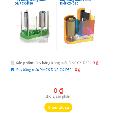
in thẻ
in thẻ
DNP CX-D80
DNP CX-D80
0
₫
Sản phẩm:
Ruy băng trong suốt DNP CX-D80
-
0
₫
Ruy băng màu YMCK DNP CX-D80
-
0
₫
cho
2
sản phẩm
Chọn tất cả