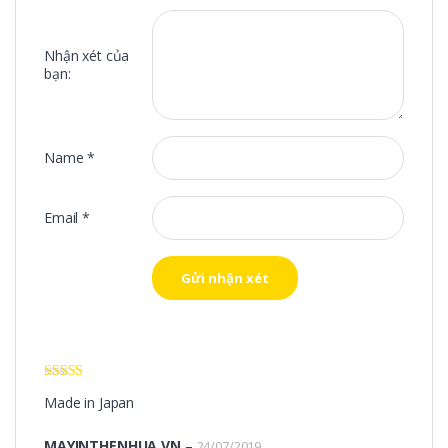
Nhận xét của
bạn:
Name
*
Email
*
Được xếp
Made in Japan
hạng
5
5 sao
MAYINTHENHUA.VN
–
24/07/2019