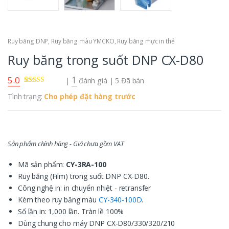
Ruy băng DNP
,
Ruy băng màu YMCKO
,
Ruy băng mực in thẻ
Ruy băng trong suốt DNP CX-D80
5.0
1
|
đánh giá
| 5 Đã bán
5.00
1
trên 5
Tình trạng:
Cho phép đặt hàng trước
dựa trên
đánh
giá
Sản phẩm chính hãng - Giá chưa gồm VAT
Mã sản phẩm:
CY-3RA-100
Ruy băng (Film) trong suốt DNP CX-D80.
Công nghệ in: in chuyển nhiệt - retransfer
Kèm theo ruy băng màu
CY-340-100D
.
Số lần in: 1,000 lần. Tràn lề 100%
Dùng chung cho máy DNP CX-D80/330/320/210