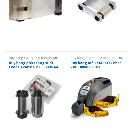
Ruy băng Evolis
,
Ruy băng Evolis
Ruy băng Zebra
,
Ruy băng mực in
Avansia
,
Ruy băng mực in thẻ
,
Ruy
thẻ
,
Ruy băng màu YMCKO
Ruy băng phủ trong suốt
Ruy băng màu YMCKO Zebra
băng màu YMCKO
Evolis Avansia RTCL009NAA
ZXP3 800033-840