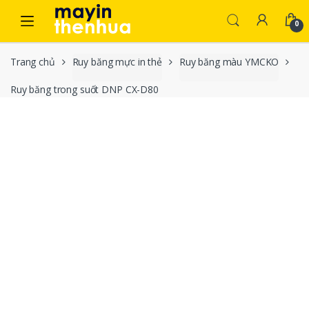
Skip to navigation
Skip to content
0
Trang chủ
Ruy băng mực in thẻ
Ruy băng màu YMCKO
Ruy băng trong suốt DNP CX-D80