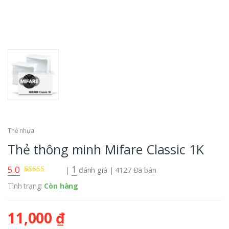
Thẻ nhựa
Thẻ thông minh Mifare Classic 1K
5.0
1
|
đánh giá
| 4127 Đã bán
5.00
1
trên 5
Tình trạng:
Còn hàng
dựa trên
đánh
giá
11,000
₫