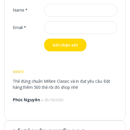
Name
*
Email
*
Được xếp
Thẻ đúng chuẩn Mifare Classic và in đạt yêu cầu. Đặt
hạng
5
5 sao
hàng thêm 500 thẻ rồi đó shop nhé
Phúc Nguyên
–
05/10/2020