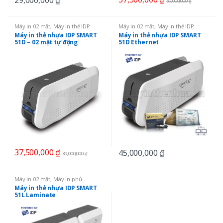
29,000,000
₫
39,000,000
₫
Máy in 02 mặt
,
Máy in thẻ IDP
Máy in 02 mặt
,
Máy in thẻ IDP
SMART
,
Máy in thẻ nhựa
,
SMART
SMART
,
Máy in thẻ nhựa
,
Máy in
Máy in thẻ nhựa IDP SMART
Máy in thẻ nhựa IDP SMART
51
thẻ qua mạng LAN
,
SMART 51
51D – 02 mặt tự động
51D Ethernet
37,500,000
₫
45,000,000
₫
39,000,000
₫
Máy in 02 mặt
,
Máy in phủ
Laminate
,
Máy in thẻ IDP SMART
,
Máy in thẻ nhựa IDP SMART
Máy in thẻ NFC
,
Máy in thẻ nhựa
,
51L Laminate
Máy in và mã hóa từ
,
SMART 51