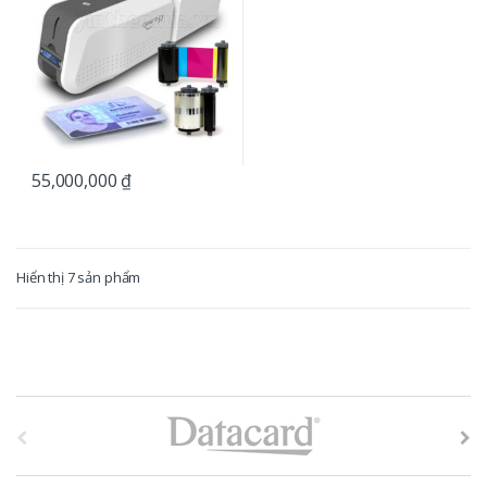
55,000,000
₫
Hiển thị 7 sản phẩm
B
r