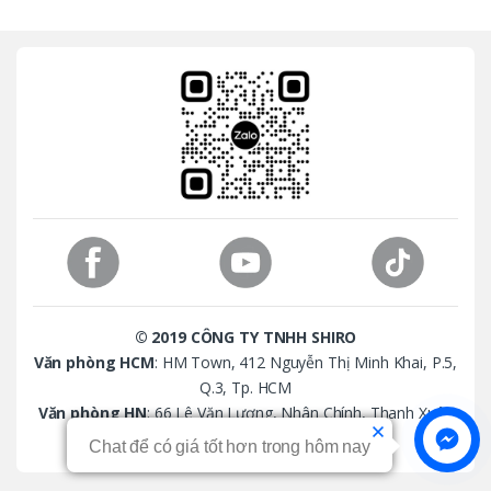
a
n
d
s
C
a
r
o
© 2019 CÔNG TY TNHH SHIRO
u
Văn phòng HCM
: HM Town, 412 Nguyễn Thị Minh Khai, P.5,
Q.3, Tp. HCM
s
Văn phòng HN
: 66 Lê Văn Lương, Nhân Chính, Thanh Xuân
Email
: cskh.mayinthenhua@gmail.com
e
Chat để có giá tốt hơn trong hôm nay