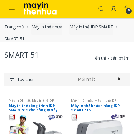
Skip to navigation
Skip to content
0
Trang chủ
Máy in thẻ nhựa
Máy in thẻ IDP SMART
SMART 51
SMART 51
Hiển thị 7 sản phẩm
Tùy chọn
Máy in 01 mặt
,
Máy in thẻ IDP
Máy in 01 mặt
,
Máy in thẻ IDP
SMART
,
Máy in thẻ nhựa
,
SMART
SMART
,
Máy in thẻ nhựa
,
SMART
Máy in thẻ công trình IDP
Máy in thẻ khách hàng IDP
51
51
SMART 51S cho công ty xây
SMART 51S
dựng