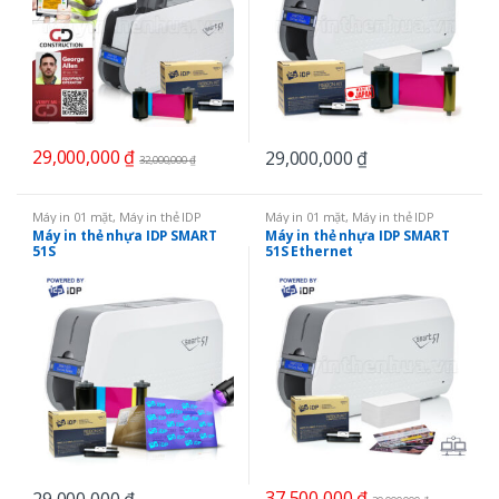
29,000,000
₫
29,000,000
₫
32,000,000
₫
Máy in 01 mặt
,
Máy in thẻ IDP
Máy in 01 mặt
,
Máy in thẻ IDP
SMART
,
Máy in thẻ nhựa
,
SMART
SMART
,
Máy in thẻ nhựa
,
Máy in
Máy in thẻ nhựa IDP SMART
Máy in thẻ nhựa IDP SMART
51
thẻ qua mạng LAN
,
SMART 51
51S
51S Ethernet
37,500,000
₫