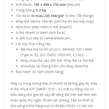
Kích thước:
165 x 498 x 210 mm
(WxLxH)
Trọng lượng:
5.2 kg
Tốc độ in:
In màu 225 thẻ/giờ
. In đen 720 thẻ/giờ.
Khay thẻ vào/ra: 100/40. (200 thẻ khi mở nắp máy)
Kèm theo phần mềm in thẻ SmartID.
In thẻ nhanh từ danh sách Excel.
In ảnh trực tiếp từ camera/webcam.
Các tùy chọn nâng cấp:
Mã hóa thẻ từ HiCo/LoCo. MIFARE, ISO 14443
(Type A/ B), ISO 15693, DESFIRE, iCLASS
Khay chứa thẻ vào 200 thẻ. Khay thẻ ra 100 thẻ
Khóa bảo vệ chống trộm cho khay chứa thẻ.
Bảo hành: 02 năm (chính hãng)
Máy có trọng lượng nhẹ, in nhanh và không gây ồn. Máy
in thẻ nhựa IDP SMART 51D – 02 mặt tự động còn có
kiểu dáng nhỏ gọn do vậy dễ dàng đặt trên bàn làm việc
hoặc quầy thu ngân, lễ tân văn phòng. Tiện lợi nhất là
khả năng in thẻ hàng loạt từ dữ liệu EXCEL có sẵn với