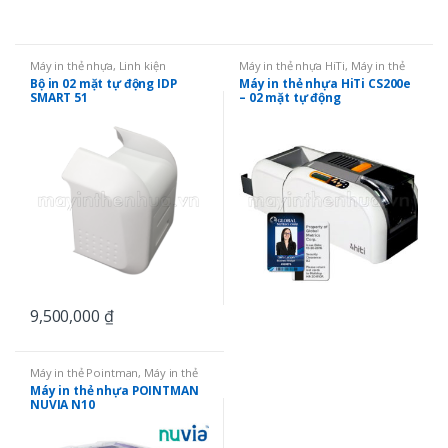
Máy in thẻ nhựa
,
Linh kiện
Máy in thẻ nhựa HiTi
,
Máy in thẻ
nhựa
Bộ in 02 mặt tự động IDP
Máy in thẻ nhựa HiTi CS200e
SMART 51
– 02 mặt tự động
9,500,000
₫
Máy in thẻ Pointman
,
Máy in thẻ
nhựa
,
Máy in 01 mặt
Máy in thẻ nhựa POINTMAN
NUVIA N10