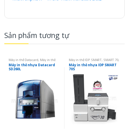
Sản phẩm tương tự
Máy in thẻ Datacard
,
Máy in thẻ
Máy in thẻ IDP SMART
,
SMART 70
,
nhựa
,
Máy in 01 mặt
Máy in thẻ nhựa
,
Máy in 01 mặt
Máy in thẻ nhựa Datacard
Máy in thẻ nhựa IDP SMART
SD260L
70S