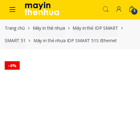
Skip to navigation
Skip to content
0
Trang chủ
Máy in thẻ nhựa
Máy in thẻ IDP SMART
SMART 51
Máy in thẻ nhựa IDP SMART 51S Ethernet
-
4%