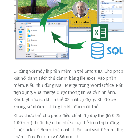
Đi cùng với máy là phần mềm in thẻ Smart ID. Cho phép
kết nối danh sách thẻ cần in bằng file excel vào phần
mềm. Kiểu như dùng Mail Merge trong Word Office. Rất
tiện dụng. Vừa merge được thông tin và cả hình ảnh.
Đặc biệt hữu ích khi in thẻ 02 mặt tự động. Khi đó sẽ
không sợ nhầm… thông tin khi đảo mặt thẻ.
Khay chứa thẻ cho phép điều chỉnh độ dày thẻ (từ 0.25 –
1.00 mm) thuận tiện cho nhiều loại thẻ trên thị trường
(Thẻ sticker 0.3mm, thẻ danh thiếp card visit 0.5mm, thẻ
chấm công Proximity 0.86mm,…).