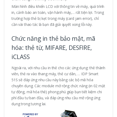
Màn hình điều khiển LCD với thông tin về máy, quá trình
in, cảnh báo an toàn, vận hành máy,… rất tiện lợi. Trong
trường hợp thẻ bị kẹt trong máy (card jam error), chỉ
cần vài thao tác là bạn đã giải quyết xong lỗi này.
Chức năng in thẻ bảo mật, mã
hóa: thẻ từ, MIFARE, DESFIRE,
iCLASS
Ngoài ra, với nhu cầu in thẻ cho các ứng dụng: thẻ thành
viên, thẻ ra vào thang máy, thẻ cư dân, … IDP Smart
51S sẽ đáp ứng nhu cầu này bằng các bộ mã hóa
chuyên dụng. Các module mở rộng chức năng (in 02 mặt
tự động, mã hóa thẻ) phong phú giúp bạn tiết kiệm chi
phí đầu tư ban đầu, và đáp ứng nhu cầu mở rộng ứng
dụng trong tương lai.