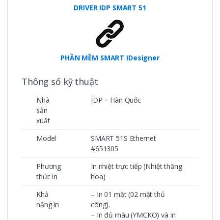
DRIVER IDP SMART 51
PHẦN MỀM SMART IDesigner
Thông số kỹ thuật
Nhà
IDP – Hàn Quốc
sản
xuất
Model
SMART 51S Ethernet
#651305
Phương
In nhiệt trực tiếp (Nhiệt thăng
thức in
hoa)
Khả
– In 01 mặt (02 mặt thủ
năng in
công).
– In đủ màu (YMCKO) và in