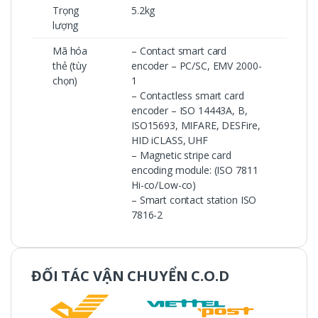
Trọng
5.2kg
lượng
Mã hóa
– Contact smart card
thẻ (tùy
encoder – PC/SC, EMV 2000-
chọn)
1
– Contactless smart card
encoder – ISO 14443A, B,
ISO15693, MIFARE, DESFire,
HID iCLASS, UHF
– Magnetic stripe card
encoding module: (ISO 7811
Hi-co/Low-co)
– Smart contact station ISO
7816-2
ĐỐI TÁC VẬN CHUYỂN C.O.D