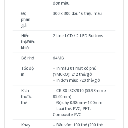
đơn màu.
Độ
300 x 300 dpi. 16 triệu màu
phân
giải
Hiển
2 Line LCD / 2 LED Buttons
thị/Điều
khiển
Bộ nhớ
64MB
Tốc độ
– In màu 01 mặt có phủ
in
(YMCKO): 212 thẻ/giờ
– In đơn màu: 720 thẻ/giờ
Kích
– CR-80 ISO7810 (53.98mm x
thước
85.60mm)
thẻ
– Độ dày 0.38mm~1.00mm
– Loại thẻ: PVC, PET,
Composite PVC
Khay
– Đầu vào: 100 thẻ (200 thẻ