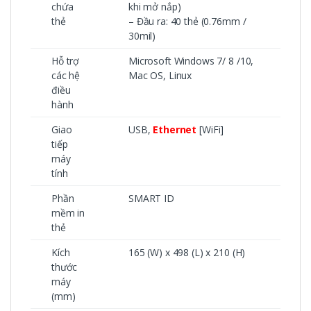
chứa
khi mở nắp)
thẻ
– Đầu ra: 40 thẻ (0.76mm /
30mil)
Hỗ trợ
Microsoft Windows 7/ 8 /10,
các hệ
Mac OS, Linux
điều
hành
Giao
USB,
Ethernet
[WiFi]
tiếp
máy
tính
Phần
SMART ID
mềm in
thẻ
Kích
165 (W) x 498 (L) x 210 (H)
thước
máy
(mm)