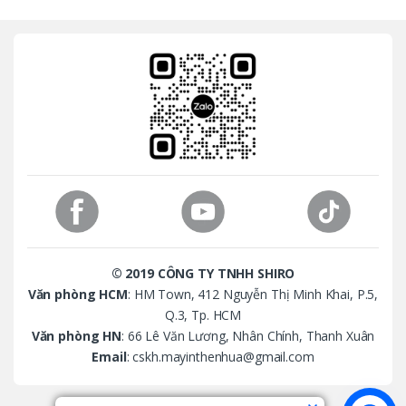
a
n
d
s
C
a
r
o
© 2019 CÔNG TY TNHH SHIRO
u
Văn phòng HCM
: HM Town, 412 Nguyễn Thị Minh Khai, P.5,
Q.3, Tp. HCM
s
Văn phòng HN
: 66 Lê Văn Lương, Nhân Chính, Thanh Xuân
Email
: cskh.mayinthenhua@gmail.com
e