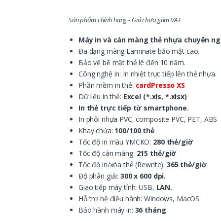
Sản phẩm chính hãng - Giá chưa gồm VAT
Máy in và cán màng thẻ nhựa chuyên ng
Đa dạng màng Laminate bảo mật cao.
Bảo vệ bề mặt thẻ lê đến 10 năm.
Công nghệ in: In nhiệt trực tiếp lên thẻ nhựa.
Phần mềm in thẻ:
cardPresso XS
Dữ liệu in thẻ:
Excel (*.xls, *.xlsx)
In thẻ trực tiếp từ smartphone.
In phôi nhựa PVC, composite PVC, PET, ABS
Khay chứa:
100/100 thẻ
Tốc độ in màu YMCKO:
280 thẻ/giờ
Tốc độ cán màng:
215 thẻ/giờ
Tốc độ in/xóa thẻ (Rewrite):
365 thẻ/giờ
Độ phân giải:
300 x 600 dpi.
Giao tiếp máy tính: USB,
LAN.
Hỗ trợ hệ điều hành: Windows, MacOS
Bảo hành máy in:
36 tháng
.