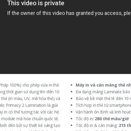
(Pháp 100%) cho phép vừa in thẻ
Máy in và cán màng thẻ n
ng thời gian sử dụng lên đến 10
Đa dạng màng Laminate bảo 
 thẻ (in màu, UV, mã hóa thẻ) và
Bảo vệ bề mặt thẻ lê đến 10
is Primacy 2 Lamination là giải
Tích hợp in thẻ từ smartphon
 in có thể tương tác với các hệ
Vận hành ổn định và linh hoạt
c module mã hóa chuẩn quốc tế.
Tốc độ in:
280 thẻ màu/giờ
iết đến bởi sự thiết kế sáng tạo
Tốc độ in & cán màng:
215 th