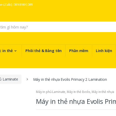
ne (Zalo): 089.8984.089
 in thẻ
Phôi thẻ & Bảng tên
Phần mềm
Linh kiện
ủ Laminate
Máy in thẻ nhựa Evolis Primacy 2 Lamination
Máy in phủ Laminate
,
Máy in thẻ Evolis
,
Máy in thẻ nhựa
Máy in thẻ nhựa Evolis Pri