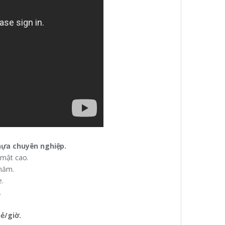
hựa chuyên nghiệp.
mật cao.
 năm.
e.
.
ẻ/giờ.