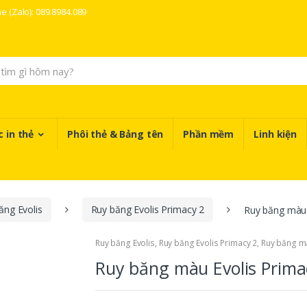
ne (Zalo): 089.8984.089
 in thẻ
Phôi thẻ & Bảng tên
Phần mềm
Linh kiện
ăng Evolis
Ruy băng Evolis Primacy 2
Ruy băng màu
Ruy băng Evolis
,
Ruy băng Evolis Primacy 2
,
Ruy băng 
Ruy băng màu Evolis Prim