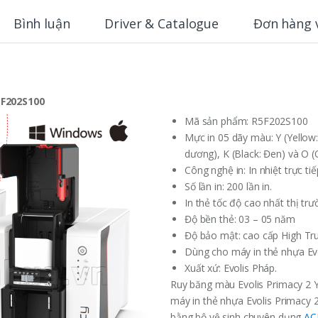
Bình luận
Driver & Catalogue
Đơn hàng 
5F202S100
Mã sản phẩm: R5F202S100
Mực in 05 dãy màu: Y (Yellow
dương), K (Black: Đen) và O (
Công nghệ in: In nhiệt trực ti
Số lần in: 200 lần in.
In thẻ tốc độ cao nhất thị trư
Độ bền thẻ: 03 – 05 năm
Độ bảo mật: cao cấp High Tr
Dùng cho máy in thẻ nhựa Evo
Xuất xứ: Evolis Pháp.
Ruy băng màu Evolis Primacy 2 
máy in thẻ nhựa Evolis Primacy 2
bằng bộ vệ sinh chuyên dụng
AC