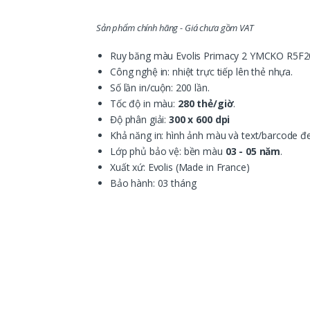
Sản phẩm chính hãng - Giá chưa gồm VAT
Ruy băng màu Evolis Primacy 2 YMCKO R5F
Công nghệ in: nhiệt trực tiếp lên thẻ nhựa.
Số lần in/cuộn: 200 lần.
Tốc độ in màu:
280 thẻ/giờ
.
Độ phân giải:
300 x 600 dpi
Khả năng in: hình ảnh màu và text/barcode đ
Lớp phủ bảo vệ: bền màu
03 - 05 năm
.
Xuất xứ: Evolis (Made in France)
Bảo hành: 03 tháng