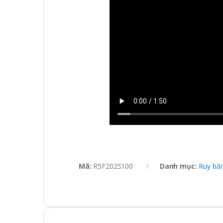
Mã:
R5F202S100
Danh mục:
Ruy băn