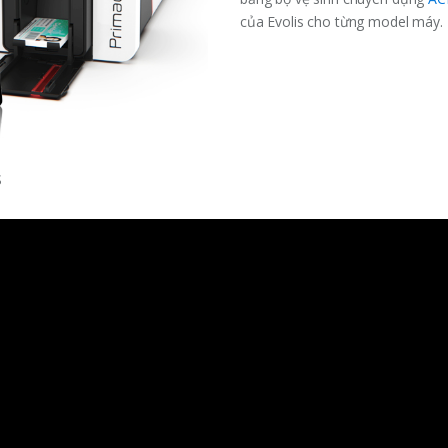
của Evolis cho từng model máy.
S