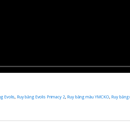
g Evolis
,
Ruy băng Evolis Primacy 2
,
Ruy băng màu YMCKO
,
Ruy băng 