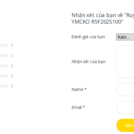
Nhận xét của bạn về “Ru
YMCKO R5F202S100”
Đánh giá của bạn:
0
0
Nhận xét của bạn:
0
0
0
Name
*
Email
*