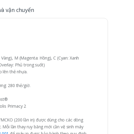
và vận chuyển
: Vàng), M (Magenta: Hồng), C (Cyan: Xanh
Overlay: Phủ trong suốt)
ếp lên thẻ nhựa.
ờng: 280 thẻ/giờ.
ust®
lis Primacy 2
YMCKO (200 lần in) được dùng cho các dòng
. Mỗi lần thay ruy băng mới cần vệ sinh máy
L001
để máy in được bảo hành theo quy định