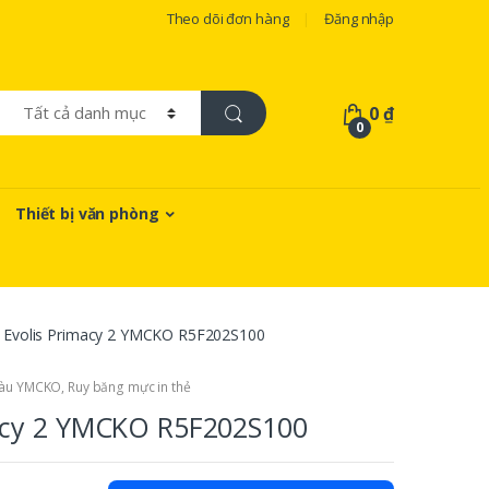
Theo dõi đơn hàng
Đăng nhập
0
₫
0
Thiết bị văn phòng
 Evolis Primacy 2 YMCKO R5F202S100
màu YMCKO
,
Ruy băng mực in thẻ
acy 2 YMCKO R5F202S100