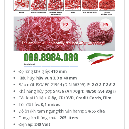
Độ rộng khe giấy:
410 mm
Kiểu hủy:
hủy vụn 3,9 x 40 mm
Bảo mật ISO/IEC 21964 (DIN 66399):
P-2
O-2 T-2 E-2
Khả năng hủy (tờ):
54/56 (A4 70gr); 48/50 (A4 80gr)
Các loại tài liệu:
Giấy, CD/DVD, Credit Cards, Film
Tốc độ hủy:
0,1 m/sec
Độ ồn (khi tạm ngưng/khi vận hành):
54/55 dba
Dung tích thùng chứa:
205 liters
Điện áp:
240 Volt