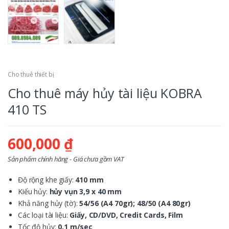
Cho thuê thiết bị
Cho thuê máy hủy tài liệu KOBRA
410 TS
600,000
₫
Sản phẩm chính hãng - Giá chưa gồm VAT
Độ rộng khe giấy:
410 mm
Kiểu hủy:
hủy vụn 3,9 x 40 mm
Khả năng hủy (tờ):
54/56 (A4 70gr); 48/50 (A4 80gr)
Các loại tài liệu:
Giấy, CD/DVD, Credit Cards, Film
Tốc độ hủy:
0,1 m/sec